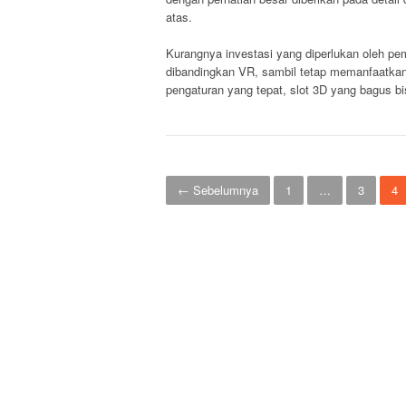
atas.
Kurangnya investasi yang diperlukan oleh pe
dibandingkan VR, sambil tetap memanfaatka
pengaturan yang tepat, slot 3D yang bagus 
N
← Sebelumnya
1
…
3
4
a
v
i
g
a