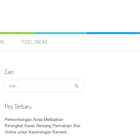
INE
TOGEL ONLINE
Cari
Cari
untuk:
Pos Terbaru
Perkembangan Anda Melibatkan
Perangkat Keras Rentang Permainan Slot
Online untuk Kesenangan Kamera