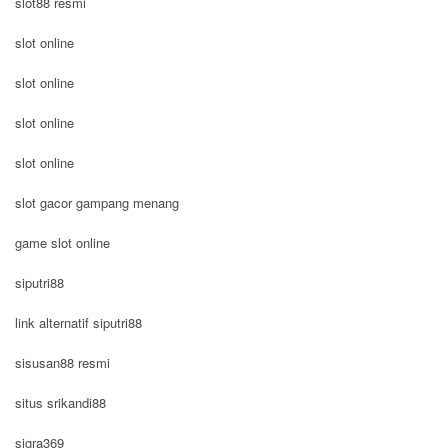
slot88 resmi
slot online
slot online
slot online
slot online
slot gacor gampang menang
game slot online
siputri88
link alternatif siputri88
sisusan88 resmi
situs srikandi88
sigra369