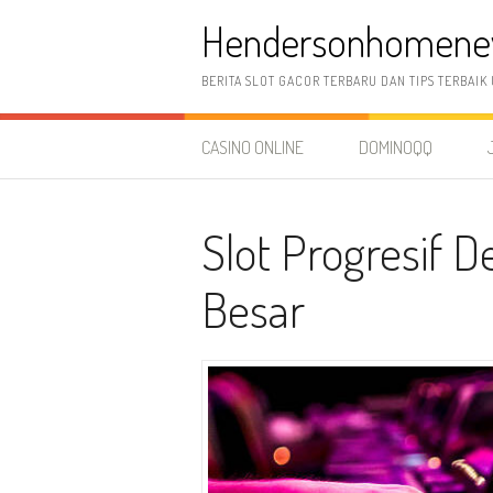
Lompat
Hendersonhomen
ke
konten
BERITA SLOT GACOR TERBARU DAN TIPS TERBAI
CASINO ONLINE
DOMINOQQ
Slot Progresif
Besar