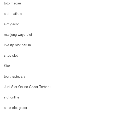
toto macau
slot thailand
slot gacor
mahjong ways slot
live rtp slot hari ini
situs slot
Slot
tourthepincara
Judi Slot Online Gacor Terbaru
slot online
situs slot gacor