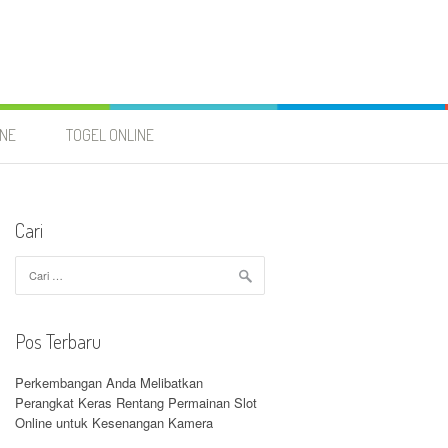
INE
TOGEL ONLINE
Cari
Cari
untuk:
Pos Terbaru
Perkembangan Anda Melibatkan
Perangkat Keras Rentang Permainan Slot
Online untuk Kesenangan Kamera