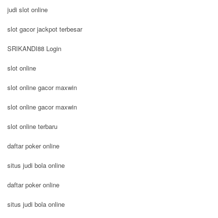
judi slot online
slot gacor jackpot terbesar
SRIKANDI88 Login
slot online
slot online gacor maxwin
slot online gacor maxwin
slot online terbaru
daftar poker online
situs judi bola online
daftar poker online
situs judi bola online