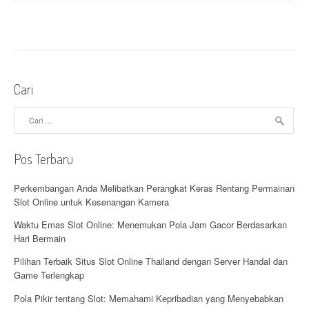
v
i
g
a
Cari
s
Cari
i
untuk:
p
Pos Terbaru
o
Perkembangan Anda Melibatkan Perangkat Keras Rentang Permainan
s
Slot Online untuk Kesenangan Kamera
Waktu Emas Slot Online: Menemukan Pola Jam Gacor Berdasarkan
Hari Bermain
Pilihan Terbaik Situs Slot Online Thailand dengan Server Handal dan
Game Terlengkap
Pola Pikir tentang Slot: Memahami Kepribadian yang Menyebabkan