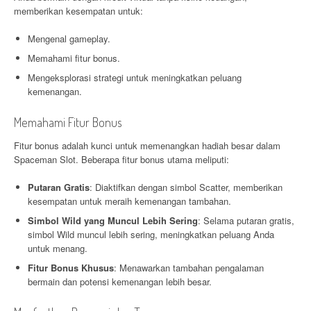
memberikan kesempatan untuk:
Mengenal gameplay.
Memahami fitur bonus.
Mengeksplorasi strategi untuk meningkatkan peluang
kemenangan.
Memahami Fitur Bonus
Fitur bonus adalah kunci untuk memenangkan hadiah besar dalam
Spaceman Slot. Beberapa fitur bonus utama meliputi:
Putaran Gratis
: Diaktifkan dengan simbol Scatter, memberikan
kesempatan untuk meraih kemenangan tambahan.
Simbol Wild yang Muncul Lebih Sering
: Selama putaran gratis,
simbol Wild muncul lebih sering, meningkatkan peluang Anda
untuk menang.
Fitur Bonus Khusus
: Menawarkan tambahan pengalaman
bermain dan potensi kemenangan lebih besar.