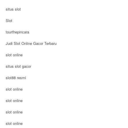
situs slot
Slot
tourthepincara
Judi Slot Online Gacor Terbaru
slot online
situs slot gacor
slot88 resmi
slot online
slot online
slot online
slot online