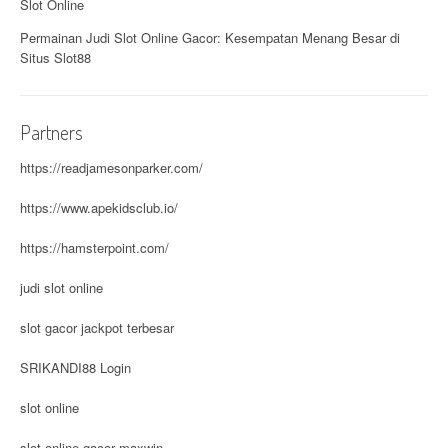
Slot Online
Permainan Judi Slot Online Gacor: Kesempatan Menang Besar di
Situs Slot88
Partners
https://readjamesonparker.com/
https://www.apekidsclub.io/
https://hamsterpoint.com/
judi slot online
slot gacor jackpot terbesar
SRIKANDI88 Login
slot online
slot online gacor maxwin