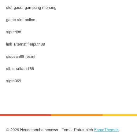
slot gacor gampang menang
game slot online
siputri88
link alternatif siputri88
sisusan88 resmi
situs srikandi88
sigra369
© 2026 Hendersonhomenews - Tema: Patus oleh
FameThemes
.